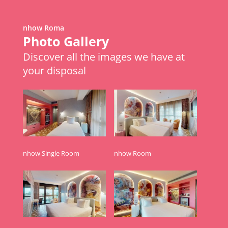
nhow Roma
Metric
Download Excel
Photo Gallery
Discover all the images we have at
your disposal
Meeting Rooms
Meeting Rooms
Meeting Rooms
Puccini
Puccini
Verdi
Verdi
nhow Single Room
nhow Room
Mascagni
Mascagni
Tiziano
Tiziano
CONTACT
Botticelli
Botticelli